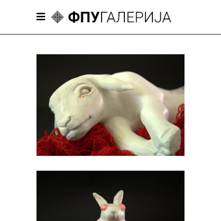
Андреја Станковић
Уникатна керамика 2023/2024
Анета Перишић