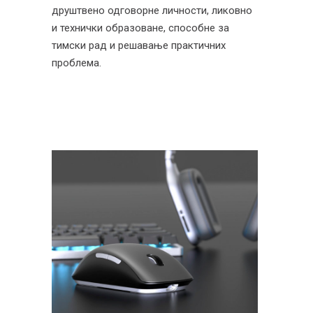
друштвено одговорне личности, ликовно
и технички образоване, способне за
тимски рад и решавање практичних
проблема.
Индустријски
дизајн
Наставник: мр Душан Нешић ред.
проф.
Уметнички сарадник: Мирко Вујичић
Радови студената