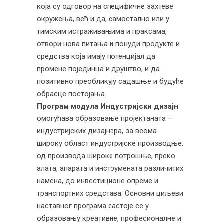
која су одговор на специфичне захтеве
окружења, већ и да, самостално или у
тимским истраживањима и праксама,
отвори нова питања и понуди продукте и
средства која имају потенцијал да
промене појединца и друштво, и да
позитивно преобликују садашње и будуће
обрасце постојања.
Програм модула Индустријски дизајн
омогућава образовање пројектаната –
индустријских дизајнера, за веома
широку област индустријске производње:
од производа широке потрошње, преко
алата, апарата и инструмената различитих
намена, до инвестиционе опреме и
транспортних средстава. Основни циљеви
наставног програма састоје се у
образовању креативне, професионалне и