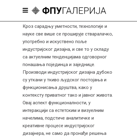
Кроз сарадњу уметности, технологије и
науке све више се проширује стваралачко,
употребно и искуствено поље
индустријског дизајна, и све то у складу
са актуелним тенденцијама одговорног
понашања појединца и заједнице.
Производи индустријског дизајна дубоко
су уткани у ткиво људског постојања и
функционисања друштва, како у
контексту приватног тако и јавног живота.
Овај аспект функционалности, у
интеракцији са естетским и визуелним
начелима, подстиче аналитичке и
креативне процесе индустријског
дизајнера, не само да пронађе решења