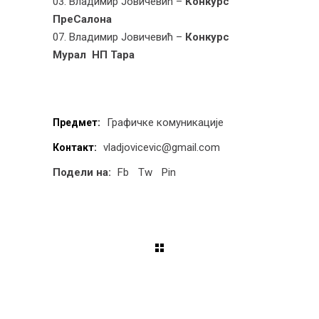
03. Владимир Јовичевић –
Конкурс
ПреСалона
07. Владимир Јовичевић –
Конкурс
Мурал НП Тара
Графичке комуникације
Предмет:
vladjovicevic@gmail.com
Контакт:
Подели на:
Fb
Tw
Pin