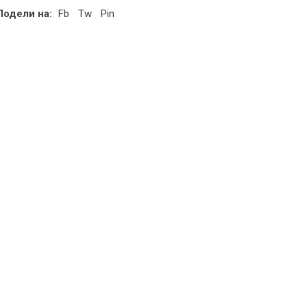
Подели на:
Fb
Tw
Pin