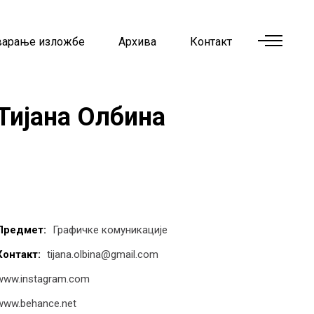
варање изложбе
Архива
Контакт
Тијана Олбина
Предмет:
Графичке комуникације
Контакт:
tijana.olbina@gmail.com
www.instagram.com
www.behance.net