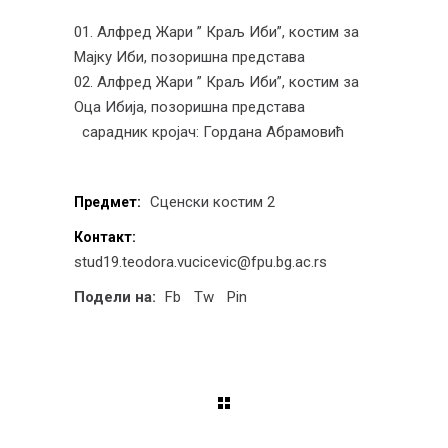
01. Алфред Жари ” Краљ Иби”, костим за
Мајку Иби, позоришна представа
02. Алфред Жари ” Краљ Иби”, костим за
Оца Ибија, позоришна представа
сарадник кројач: Гордана Абрамовић
Сценски костим 2
Предмет:
Контакт:
stud19.teodora.vucicevic@fpu.bg.ac.rs
Подели на:
Fb
Tw
Pin