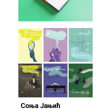
Соња Јањић