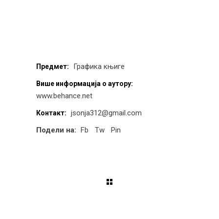
Графика књиге
Предмет:
Више информација о аутору:
www.behance.net
jsonja312@gmail.com
Контакт:
Подели на:
Fb
Tw
Pin