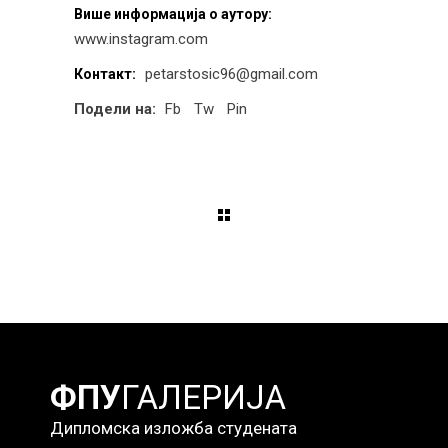
Више информација о аутору:
www.instagram.com
petarstosic96@gmail.com
Контакт:
Подели на:
Fb
Tw
Pin
ФПУ
ГАЛЕРИЈА
Дипломска изложба студената