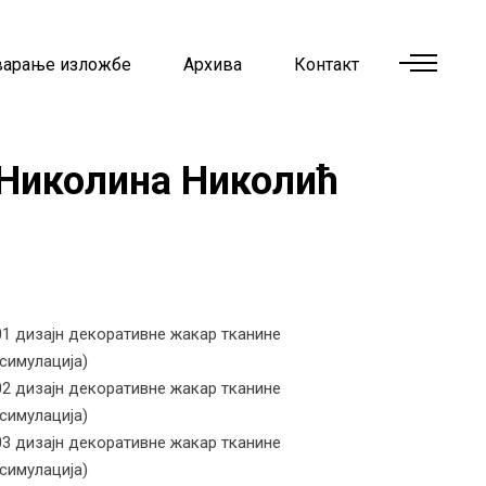
варање изложбе
Архива
Контакт
Николина Николић
01 дизајн декоративне жакар тканине
(симулација)
02 дизајн декоративне жакар тканине
(симулација)
03 дизајн декоративне жакар тканине
(симулација)