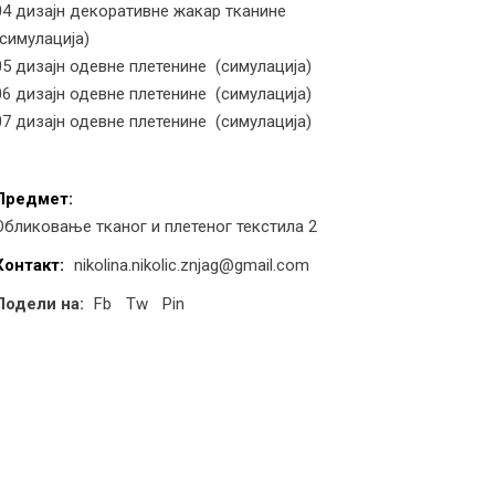
04 дизајн декоративне жакар тканине
(симулација)
05 дизајн одевне плетенине (симулација)
06 дизајн одевне плетенине (симулација)
07 дизајн одевне плетенине (симулација)
Предмет:
Обликовање тканог и плетеног текстила 2
Контакт:
nikolina.nikolic.znjag@gmail.com
Подели на:
Fb
Tw
Pin