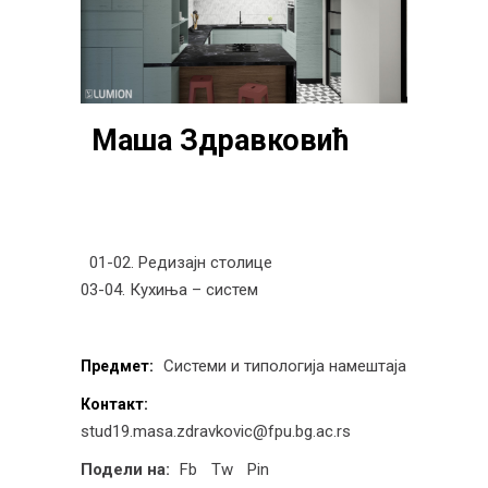
Маша Здравковић
01-02. Редизајн столице
03-04. Кухиња – систем
Системи и типологија намештаја
Предмет:
Контакт:
stud19.masa.zdravkovic@fpu.bg.ac.rs
Подели на:
Fb
Tw
Pin