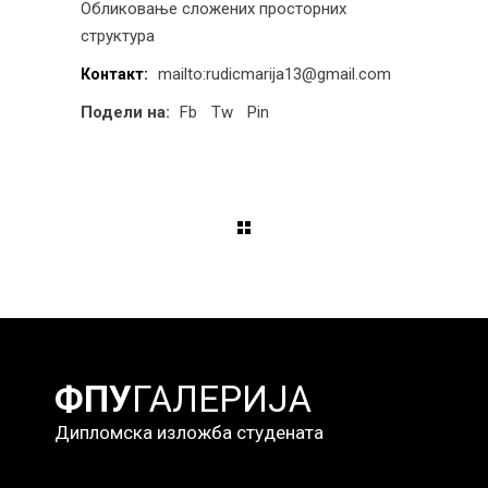
Обликовање сложених просторних
структура
mailto:rudicmarija13@gmail.com
Контакт:
Подели на:
Fb
Tw
Pin
ФПУ
ГАЛЕРИЈА
Дипломска изложба студената