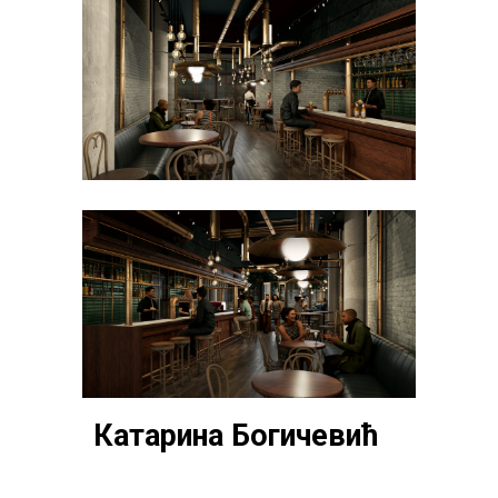
Катарина Богичевић