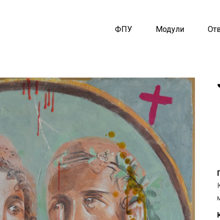
ФПУ
Модули
От