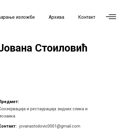
варање изложбе
Архива
Контакт
Јована Стоиловић
Предмет:
Конзервација и рестаурација зидних слика и
мозаика
Контакт:
jovanastoilovic0001@gmail.com