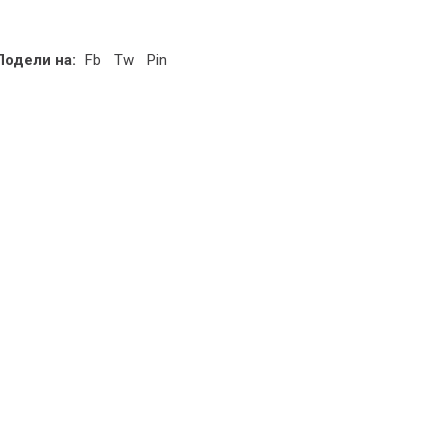
Подели на:
Fb
Tw
Pin