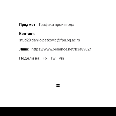
Графика производа
Предмет:
Контакт:
stud20.danilo.petkovic@fpu.bg.ac.rs
https://www.behance.net/b3a8902f
Линк:
Подели на:
Fb
Tw
Pin