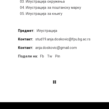
03. Илустрација окружења
04. Илустрација за поштанску марку
05. Илустрација за књигу
Илустрација
Предмет:
stud19.anja.doskovic@fpu.bg.ac.rs
Контакт:
anja.doskovic@gmail.com
Контакт:
Подели на:
Fb
Tw
Pin