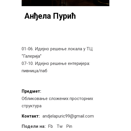
Анђела Пурић
01-06. Идејно решење локала у ТЦ
“Галерија”
07-10. Идејно решење ентеријера:
пивница/паб
Предмет:
Обликовање сложених просторних
структура
andjelapuric99@gmail.com
Контакт:
Подели на:
Fb
Tw
Pin