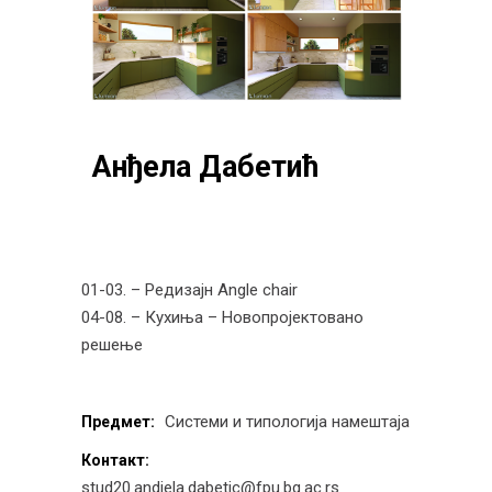
Анђела Дабетић
01-03. – Редизајн Angle chair
04-08. – Кухиња – Новопројектовано
решење
Системи и типологија намештаја
Предмет:
Контакт:
stud20.andjela.dabetic@fpu.bg.ac.rs