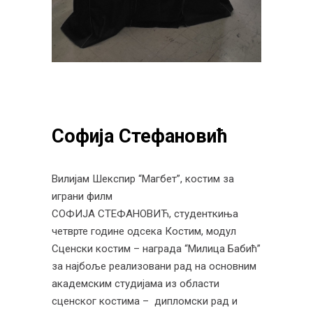
Софија Стефановић
Вилијам Шекспир “Магбет”, костим за
играни филм
СОФИЈА СТЕФАНОВИЋ, студенткиња
четврте године одсека Костим, модул
Сценски костим – награда “Милица Бабић”
за најбоље реализовани рад на основним
академским студијама из области
сценског костима – дипломски рад и