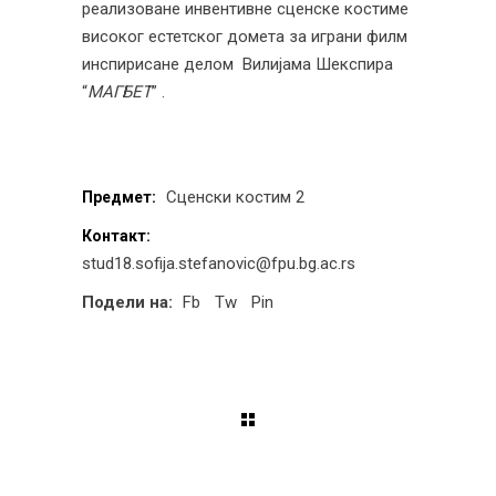
реализоване инвентивне сценске костиме
високог естетског домета за играни филм
инспирисане делом Вилијама Шекспира
“
МАГБЕТ
” .
Сценски костим 2
Предмет:
Контакт:
stud18.sofija.stefanovic@fpu.bg.ac.rs
Подели на:
Fb
Tw
Pin