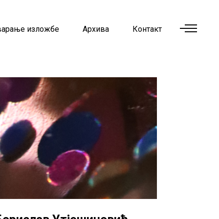
варање изложбе
Архива
Контакт