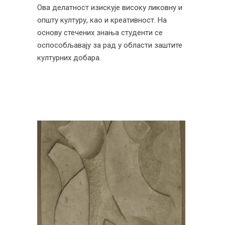
Ова делатност изискује високу ликовну и
општу културу, као и креативност. На
основу стечених знања студенти се
оспособљавају за рад у области заштите
културних добара.
Конзервација и
рестаурација
скулптура
Наставници: Радомир Самарџић,
ред. проф.
и Мина Јовић, доц.