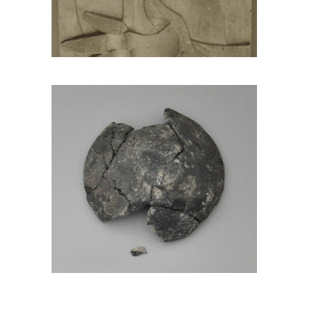
Радови студената
Конзервација и
рестаурација
археолошких
предмета
Наставник: Мина Јовић, доц.
Радови студената