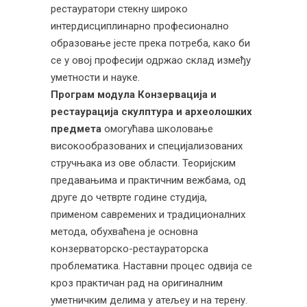
рестауратори стекну широко
интердисциплинарно професионално
образовање јесте прека потреба, како би
се у овој професији одржао склад између
уметности и науке.
Програм модула Конзервација и
рестаурација скулптура и археолошких
предмета
омогућава школовање
високообразованих и специјализованих
стручњака из ове области. Теоријским
предавањима и практичним вежбама, од
друге до четврте године студија,
применом савремених и традиционалних
метода, обухваћена је основна
конзерваторско-рестаураторска
проблематика. Наставни процес одвија се
кроз практичан рад на оригиналним
уметничким делима у атељеу и на терену.