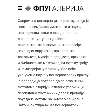
Савремена конзервација и рестаурација је
постала симбиоза уметности и науке,
проширивши поље свога деловања на
све врсте културних добара:
архитектонско и споменичко наслеђе,
природно окружење, археолошке
локалитете, музејске предмете, архивски
и библиотечки материјал, кинотечку грађу
и нематеријалну баштину. Све веће
укључење науке у конзерваторску праксу
је последица потребе да се егзактним
методама открију и отклоне узрочници
пропадања уметничких дела и пронађу
поуздане методе за њихово санирање.
Зато инсистирање да конзерватори-