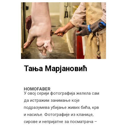
Тања Марјановић
HOMOFABER
У овој серији фотографија желела сам
да истражим занимање које
подразумева убијање живих бића, крв
и насиље. Фотографије из кланице,
сирове и непријатне за посматрача –