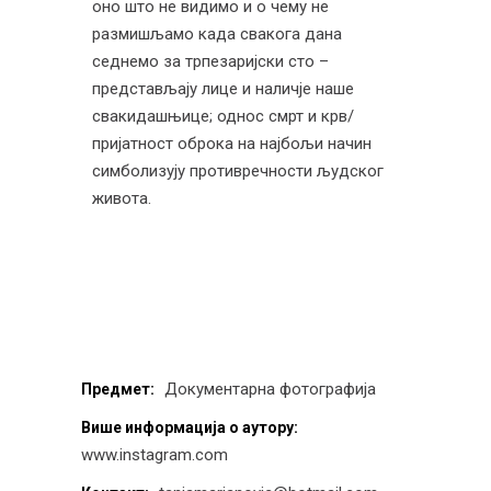
оно што не видимо и о чему не
размишљамо када свакога дана
седнемо за трпезаријски сто –
представљају лице и наличје наше
свакидашњице; однос смрт и крв/
пријатност оброка на најбољи начин
симболизују противречности људског
живота.
Документарна фотографија
Предмет:
Више информација о аутору:
www.instagram.com