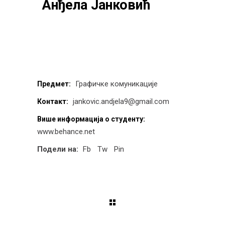
Анђела Јанковић
Графичке комуникације
Предмет:
jankovic.andjela9@gmail.com
Контакт:
Више информација о студенту:
www.behance.net
Подели на:
Fb
Tw
Pin