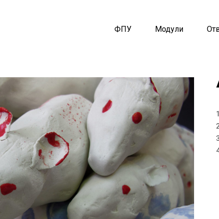
ФПУ
Модули
От