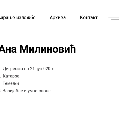
варање изложбе
Архива
Контакт
Ана Милиновић
1. Дигресија на 21. јун 020-е
2. Катарза
3. Темељи
4. Варијабле и умне споне