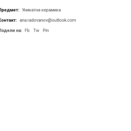
Предмет:
Уникатна керамика
Контакт:
ana.radovanov@outlook.com
Подели на:
Fb
Tw
Pin