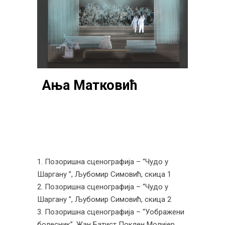
Ања Матковић
Позоришна сценографија – “Чудо у
Шаргану ”, Љубомир Симовић, скица 1
Позоришна сценографија – “Чудо у
Шаргану ”, Љубомир Симовић, скица 2
Позоришна сценографија – “Уображени
болесник”, Жан Батист Поклен Молијер,