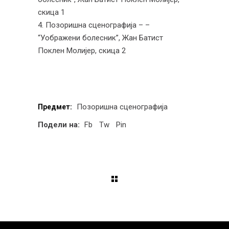
скица 1
Позоришна сценографија – –
“Уображени болесник”, Жан Батист
Поклен Молијер, скица 2
Позоришна сценографија
Предмет:
Подели на:
Fb
Tw
Pin