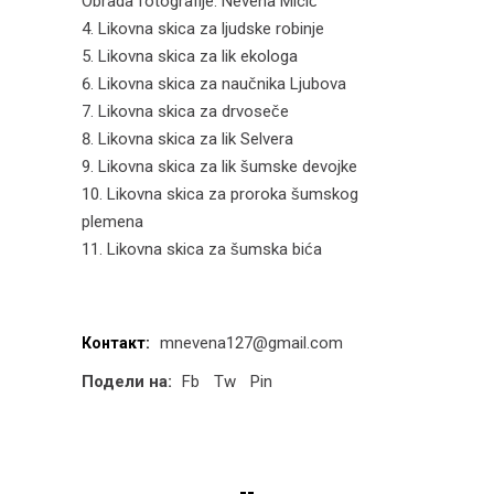
Obrada fotografije: Nevena Micić
Likovna skica za ljudske robinje
Likovna skica za lik ekologa
Likovna skica za naučnika Ljubova
Likovna skica za drvoseče
Likovna skica za lik Selvera
Likovna skica za lik šumske devojkе
Likovna skica za proroka šumskog
plemena
Likovna skica za šumska bića
mnevena127@gmail.com
Контакт:
Подели на:
Fb
Tw
Pin